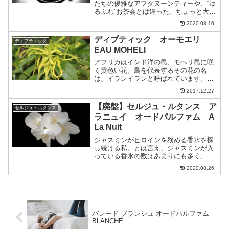
たちの優雅なアフタヌーンティーや、“ゆ
るふわ”お茶会とは違った、ちょっと大人
のティータイム・・・古き良き英国の、
2020.08.16
礼儀正しいティータイムに招いてくれる
ような特別感を感じさせる作品です。今
ディプティック オーモエリ
ディプティック
回は、セルジュ・ルタ...
EAU MOHELI
アフリカはインド洋の島、モヘリ島に咲
く黄色い花。島を代表するその花の名
は、イランイランと呼ばれています。ア
ロマテラピーでも精油が使われ、甘く濃
2017.12.27
厚な香りが特徴で、女性らしい色気を感
じさせてくれます。そんな花の香りをふ
【廃盤】セルジュ・ルタンス ア
セルジュ・ルタンス
んだんに使った、オーモエリ...
ラニュイ オードパルファム A
La Nuit
ジャスミンがヒロインを務める香水を探
し続ける私。とは言え、ジャスミンが入
っている香水の数はあまりにも多く、全
てを探し尽くすには、いったいどのくら
2020.08.26
い掛かるのか・・・しかしシングルフロ
ーラルのジャスミン香水は、思いの外、
数が少ないんですよね・・...
バレード ブランシュ オードパルファム
BLANCHE