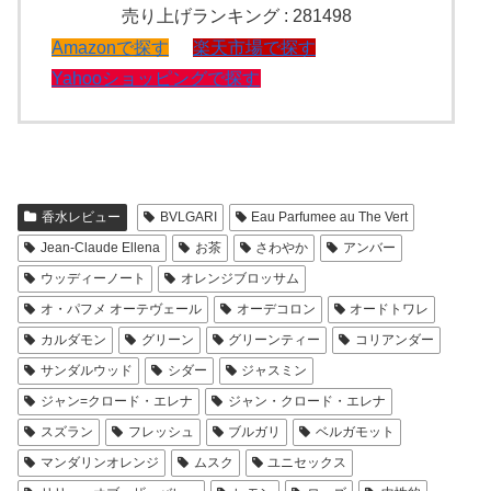
売り上げランキング : 281498
Amazonで探す
楽天市場で探す
Yahooショッピングで探す
香水レビュー
BVLGARI
Eau Parfumee au The Vert
Jean-Claude Ellena
お茶
さわやか
アンバー
ウッディーノート
オレンジブロッサム
オ・パフメ オーテヴェール
オーデコロン
オードトワレ
カルダモン
グリーン
グリーンティー
コリアンダー
サンダルウッド
シダー
ジャスミン
ジャン=クロード・エレナ
ジャン・クロード・エレナ
スズラン
フレッシュ
ブルガリ
ベルガモット
マンダリンオレンジ
ムスク
ユニセックス