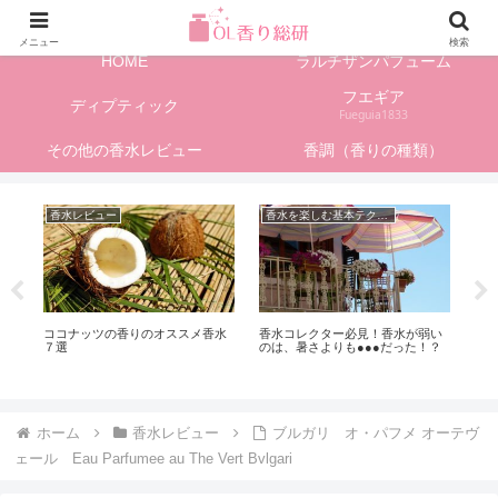
フレグランス情報、香水レビューサイト
メニュー
検索
HOME
ラルチザンパフューム
フエギア
ディプティック
Fueguia1833
その他の香水レビュー
香調（香りの種類）
香水レビュー
香水を楽しむ基本テクニック
り
ココナッツの香りのオススメ香水
香水コレクター必見！香水が弱い
グ
７選
のは、暑さよりも●●●だった！？
ノー
ホーム
香水レビュー
ブルガリ オ・パフメ オーテヴ
ェール Eau Parfumee au The Vert Bvlgari