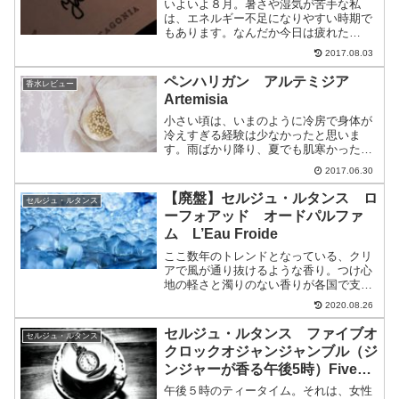
いよいよ８月。暑さや湿気が苦手な私
は、エネルギー不足になりやすい時期で
もあります。なんだか今日は疲れた
な・・・心からリラックスしたい時は、
2017.08.03
敢えて肌には何もまとわないという選択
肢もあると思っています。お部屋でゆっ
ペンハリガン アルテミジア
香水レビュー
くり過ごす時は、肌には何の香り...
Artemisia
小さい頃は、いまのように冷房で身体が
冷えすぎる経験は少なかったと思いま
す。雨ばかり降り、夏でも肌寒かった冷
夏の年のある日。寒くてベッドに寝転ん
2017.06.30
だ時にふわっと香ったタオルケットの良
い匂いは、なぜだか忘れることができま
【廃盤】セルジュ・ルタンス ロ
セルジュ・ルタンス
せん。このエピソードは、冷...
ーフォアッド オードパルファ
ム L’Eau Froide
ここ数年のトレンドとなっている、クリ
アで風が通り抜けるような香り。つけ心
地の軽さと濁りのない香りが各国で支持
されており、各ブランドの売れ筋ライン
2020.08.26
ナップにもさりげなく加わっているよう
です。今回は、セルジュ・ルタンスのロ
セルジュ・ルタンス ファイブオ
セルジュ・ルタンス
ーシリーズから、ロー フ...
クロックオジャンジャンブル（ジ
ンジャーが香る午後5時）Five
O`Clock Au Gingembre
午後５時のティータイム。それは、女性