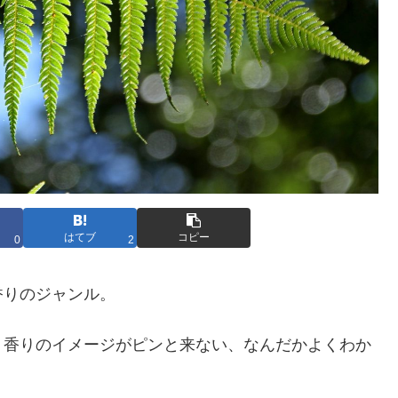
はてブ
コピー
0
2
香りのジャンル。
、香りのイメージがピンと来ない、なんだかよくわか