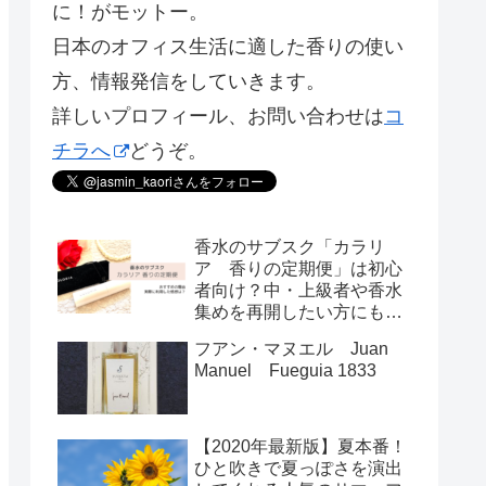
に！がモットー。
日本のオフィス生活に適した香りの使い
方、情報発信をしていきます。
詳しいプロフィール、お問い合わせは
コ
チラへ
どうぞ。
香水のサブスク「カラリ
ア 香りの定期便」は初心
者向け？中・上級者や香水
集めを再開したい方にもお
すすめの理由
フアン・マヌエル Juan
Manuel Fueguia 1833
【2020年最新版】夏本番！
ひと吹きで夏っぽさを演出