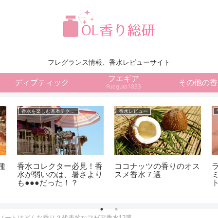
フレグランス情報、香水レビューサイト
フエギア
ディプティック
その他の香
Fueguia1833
香水を楽しむ基本テクニック
香水レビュー
種
香水コレクター必見！香
ココナッツの香りのオス
水が弱いのは、暑さより
スメ香水７選
も●●●だった！？
M
ノートはどんな香り？代表的なフゼア香水12選