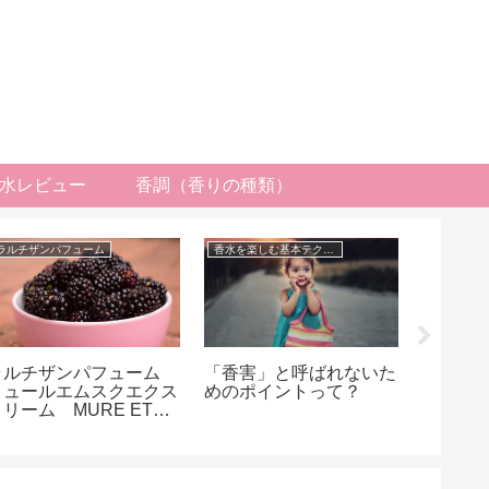
水レビュー
香調（香りの種類）
ラルチザンパフューム
香水を楽しむ基本テクニック
ラルチザンパフューム
「香害」と呼ばれないた
お気に
ミュールエムスクエクス
めのポイントって？
ちさせ
トリーム MURE ET
USC EXTREME