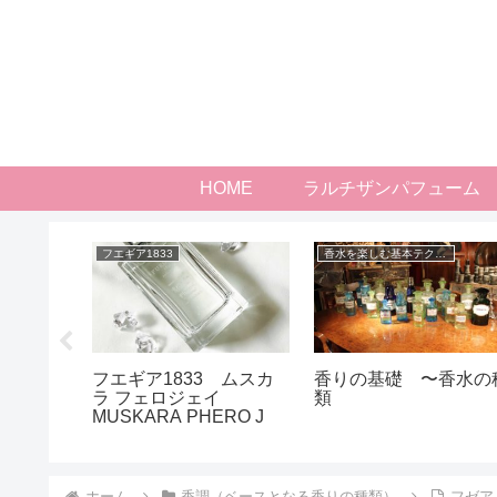
HOME
ラルチザンパフューム
種類）
フエギア1833
香水を楽しむ基本テクニック
てどんな
フエギア1833 ムスカ
香りの基礎 〜香水の
り？代表
ラ フェロジェイ
類
MUSKARA PHERO J
ホーム
香調（ベースとなる香りの種類）
フゼア