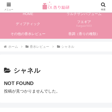
フレグランス情報、香水レビューサイト
メニュー
検索
HOME
ラルチザンパフューム
フエギア
ディプティック
Fueguia1833
その他の香水レビュー
香調（香りの種類）
ホーム
香水レビュー
シャネル
シャネル
NOT FOUND
投稿が見つかりませんでした。