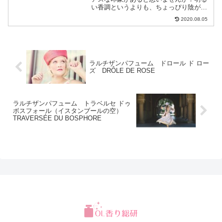
い香調というよりも、ちょっぴり陰があ
るような、幻想的な雰囲気です。満面の
2020.08.05
笑顔よりも微笑み、快晴の日というよ
り、薄曇りの日といった風情です。シプ
レー系の香りは好きだけれど...
ラルチザンパフューム ドロール ド ロー
ズ DRÔLE DE ROSE
ラルチザンパフューム トラベルセ ドゥ
ボスフォール（イスタンブールの空）
TRAVERSÉE DU BOSPHORE