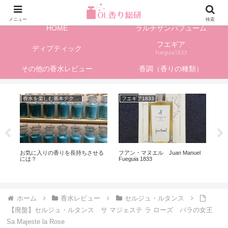
フレグランス情報、香水レビューサイト
メニュー
検索
HOME
ラルチザンパフューム
フエギア
ディプティック
Fueguia1833
その他の香水レビュー
香調（香りの種類）
香水を楽しむ基本テクニック
フエギア1833
海
お気に入りの香りを長持ちさせる
フアン・マヌエル Juan Manuel
香
には？
Fueguia 1833
のは
ホーム
香水レビュー
セルジュ・ルタンス
【廃盤】セルジュ・ルタンス サ マジェステ ラ ローズ バラの女王
Sa Majeste la Rose