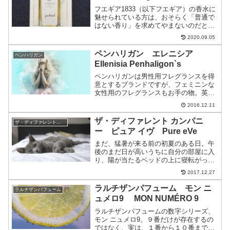
フエギア1833（以下フエギア）の香水に
魅せられている方は、おそらく「普通で
はない香り」を求めてやまないのだと想
像します。「普通ではない香り」を掘り
2020.09.05
下げると、以下のような塩梅です。 あり
きたりではない香り これまでに嗅いだこ
ペンハリガン エレニシア
ペンハリガン
とがない香り 他...
Ellenisia Penhaligon`s
ペンハリガンは男性用フレグランスを得
意とするブランドですが、フェミニンな
女性用のフレグランスもお手の物。英国
王室御用達ブランドでもあり、品のある
2016.12.11
優美な香りが特徴的です。今回は、ケル
ト語で「妖精」を意味する言葉からネー
ザ・ディファレント カンパニ
ザ・ディファレントカンパニー
ミングされた「エレニシア...
ー ピュア イヴ Pure eVe
まだ、猛暑が来る前の初夏のある日。午
後のまだ日が高いうちに自分の部屋に入
り、陽が当たるベッドの上に寝転がった
時に広がる、ふんわりとした香り・・・
2017.12.27
そんな、日常のなにげない幸せを感じさ
せ、デイリーにまといたくなる作品が、
ラルチザンパフューム モン ニ
ラルチザンパフューム
今回ご紹介するザ ディフ...
ュメロ9 MON NUMÉRO 9
ラルチザンパフュームの数字シリーズ、
モン ニュメロ9。９番だけが存在するの
ではなく、実は、１番から１０番までの