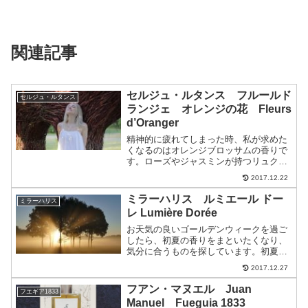
関連記事
セルジュ・ルタンス フルールド
セルジュ・ルタンス
ランジェ オレンジの花 Fleurs
d’Oranger
精神的に疲れてしまった時、私が求めた
くなるのはオレンジブロッサムの香りで
す。ローズやジャスミンが持つリュクス
な雰囲気とは異なる、シンプルな美しさ
2017.12.22
を持つお花だと思うのです。例えて言う
なら、化粧っ気がなくとも、その笑顔だ
ミラーハリス ルミエール ドー
ミラーハリス
けで相手を魅了してしまう...
レ Lumière Dorée
お天気の良いゴールデンウィークを過ご
したら、初夏の香りをまといたくなり、
気分に合うものを探しています。初夏に
ふさわしいフレグランスは、さわやかな
2017.12.27
印象で通勤用にもピッタリですね。今回
は、ミラーハリスから「ルミエール ドー
フアン・マヌエル Juan
フエギア1833
レ」をご紹介します。【...
Manuel Fueguia 1833