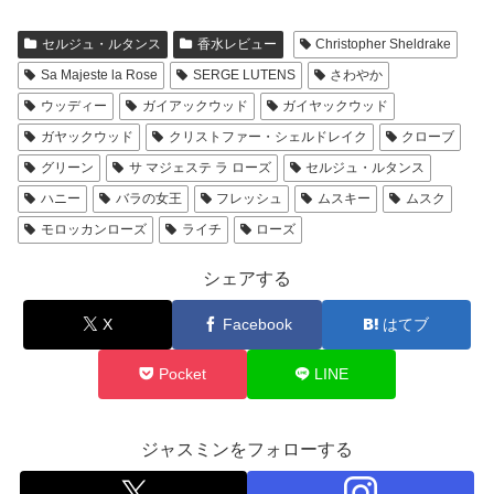
セルジュ・ルタンス
香水レビュー
Christopher Sheldrake
Sa Majeste la Rose
SERGE LUTENS
さわやか
ウッディー
ガイアックウッド
ガイヤックウッド
ガヤックウッド
クリストファー・シェルドレイク
クローブ
グリーン
サ マジェステ ラ ローズ
セルジュ・ルタンス
ハニー
バラの女王
フレッシュ
ムスキー
ムスク
モロッカンローズ
ライチ
ローズ
シェアする
X
Facebook
はてブ
Pocket
LINE
ジャスミンをフォローする