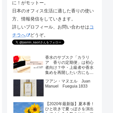
に！がモットー。
日本のオフィス生活に適した香りの使い
方、情報発信をしていきます。
詳しいプロフィール、お問い合わせは
コ
チラへ
どうぞ。
香水のサブスク「カラリ
ア 香りの定期便」は初心
者向け？中・上級者や香水
集めを再開したい方にもお
すすめの理由
フアン・マヌエル Juan
Manuel Fueguia 1833
【2020年最新版】夏本番！
ひと吹きで夏っぽさを演出