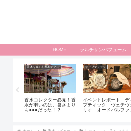
HOME
ラルチザンパフューム
ニック
香水を楽しむ基本テクニック
ディプティック
れないた
香水コレクター必見！香
イベントレポート デ
て？
水が弱いのは、暑さより
プティック ヴェチヴ
も●●●だった！？
リオ オードパルファ
ム VETYVERIO
ホーム
香水レビュー
シャネル
シャネル 