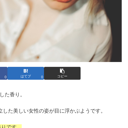
はてブ
コピー
0
0
化した香り。
自立した美しい女性の姿が目に浮かぶようです。
香りです。