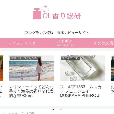
フレグランス情報、香水レビューサイト
フエギア
ディプティック
その他の香
Fueguia1833
香調（ベースとなる香りの種類）
フエギア1833
ィ
マリンノートってどんな
フエギア1833 ムスカ
ェ
香り？海藻の香り？代表
ラ フェロジェイ
的な香水8選
MUSKARA PHERO J
アリュール ALLURE