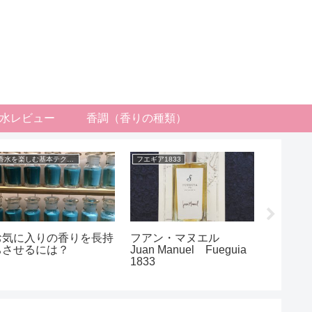
水レビュー
香調（香りの種類）
香水を楽しむ基本テクニック
フエギア1833
お気に入りの香りを長持
フアン・マヌエル
香りの
ちさせるには？
Juan Manuel Fueguia
類
1833