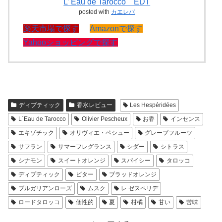
L’ Eau de Tarocco EDT
posted with
カエレバ
楽天市場で探す
Amazonで探す
Yahooショッピングで探す
ディプティック
香水レビュー
Les Hespéridées
L`Eau de Tarocco
Olivier Pescheux
お香
インセンス
エキゾチック
オリヴィエ・ペシュー
グレープフルーツ
サフラン
サマーフレグランス
シダー
シトラス
シナモン
スイートオレンジ
スパイシー
タロッコ
ディプティック
ビター
ブラッドオレンジ
ブルガリアンローズ
ムスク
レ ゼスペリデ
ロードタロッコ
個性的
夏
柑橘
甘い
苦味