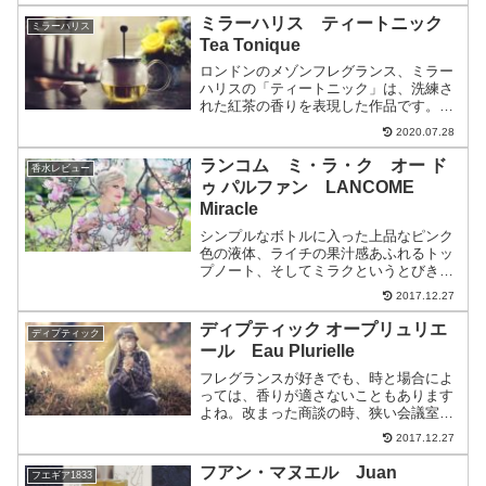
ランドで、数字シリーズもなくなってし
ミラーハリス ティートニック
ミラーハリス
まいました。そして、現...
Tea Tonique
ロンドンのメゾンフレグランス、ミラー
ハリスの「ティートニック」は、洗練さ
れた紅茶の香りを表現した作品です。初
夏を思わせる、シトラスグリーンがさわ
2020.07.28
やかなアイスティーのイメージです。ミ
ラーハリス ティートニック オードパ
ランコム ミ・ラ・ク オー ド
香水レビュー
ルファムティートニックの...
ゥ パルファン LANCOME
Miracle
シンプルなボトルに入った上品なピンク
色の液体、ライチの果汁感あふれるトッ
プノート、そしてミラクというとびきり
の幸運が訪れるかのようなネーミング。
2017.12.27
2000年の発売から２０年近くが経とうと
しているのに、まったく色褪せることの
ディプティック オープリュリエ
ディプティック
ないスパイシーフロー...
ール Eau Plurielle
フレグランスが好きでも、時と場合によ
っては、香りが適さないこともあります
よね。改まった商談の時、狭い会議室な
ど他人と近い距離で過ごさなければなら
2017.12.27
ない時、ヨガのレッスンに出る前など。
オシャレのつもりが、うっかり香害なん
フアン・マヌエル Juan
フエギア1833
てことに・・・そんな時は...