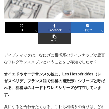
X
Facebook
はてブ
0
0
0
コピー
ディプティックは、なにげに柑橘系のラインナップが豊富
なフレグランスメゾンということをご存知でしたか？
オイエドやオーデサンスの他に、Les Hespéridées（レ
ゼスペリデ、フランス語で柑橘の複数形）シリーズと呼ば
れる、柑橘系のオードトワレのシリーズが存在していま
す。
夏になると合わせたくなる、これら柑橘系の香りは、どれ