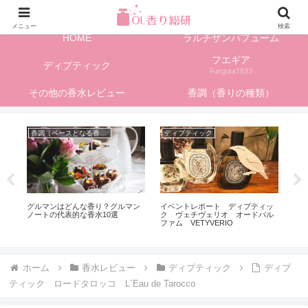
フレグランス情報、香水レビューサイト
メニュー
検索
HOME
ラルチザンパフューム
フエギア
ディプティック
Fueguia1833
その他の香水レビュー
香調（香りの種類）
香調（ベースとなる香りの種類）
ディプティック
フ
る
グルマンはどんな香り？グルマン
イベントレポート ディプティッ
フエ
ノートの代表的な香水10選
ク ヴェチヴェリオ オードパル
ェイ
ファム VETYVERIO
ホーム
香水レビュー
ディプティック
ディプ
ティック ロードタロッコ L`Eau de Tarocco