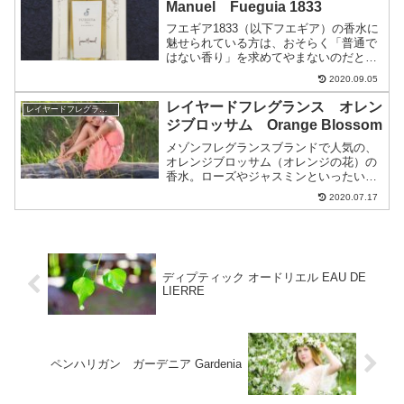
Manuel Fueguia 1833
フエギア1833（以下フエギア）の香水に
魅せられている方は、おそらく「普通で
はない香り」を求めてやまないのだと想
像します。「普通ではない香り」を掘り
2020.09.05
下げると、以下のような塩梅です。 あり
きたりではない香り これまでに嗅いだこ
レイヤードフレグランス オレン
レイヤードフレグランス
とがない香り 他...
ジブロッサム Orange Blossom
メゾンフレグランスブランドで人気の、
オレンジブロッサム（オレンジの花）の
香水。ローズやジャスミンといったいつ
もの香水よりも、ワンランク上のステー
2020.07.17
ジにあることが多いと思いませんか？そ
れもそのはず。アロマテラピーの世界で
も、オレンジの花（ネロリ...
ディプティック オードリエル EAU DE
LIERRE
ペンハリガン ガーデニア Gardenia