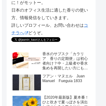
に！がモットー。
日本のオフィス生活に適した香りの使い
方、情報発信をしていきます。
詳しいプロフィール、お問い合わせは
コ
チラへ
どうぞ。
香水のサブスク「カラリ
ア 香りの定期便」は初心
者向け？中・上級者や香水
集めを再開したい方にもお
すすめの理由
フアン・マヌエル Juan
Manuel Fueguia 1833
【2020年最新版】夏本番！
ひと吹きで夏っぽさを演出