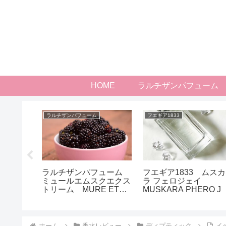
HOME
ラルチザンパフューム
ニック
ラルチザンパフューム
フエギア1833
必見！香
ラルチザンパフューム
フエギア1833 ムスカ
暑さより
ミュールエムスクエクス
ラ フェロジェイ
？
トリーム MURE ET
MUSKARA PHERO J
MUSC EXTREME
ホーム
香水レビュー
ディプティック
イ