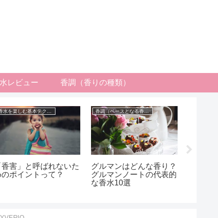
水レビュー
香調（香りの種類）
香水を楽しむ基本テクニック
香調（ベースとなる香りの種類）
香水レビュ
「香害」と呼ばれないた
グルマンはどんな香り？
ココナ
めのポイントって？
グルマンノートの代表的
スメ香
な香水10選
VERIO