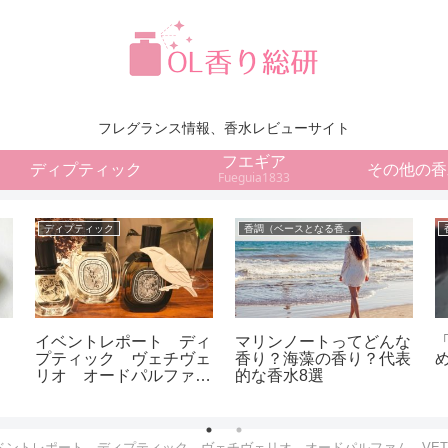
フレグランス情報、香水レビューサイト
フエギア
ディプティック
その他の香
Fueguia1833
ディプティック
香調（ベースとなる香りの種類）
イベントレポート ディ
マリンノートってどんな
プティック ヴェチヴェ
香り？海藻の香り？代表
リオ オードパルファ
的な香水8選
ム VETYVERIO
ベントレポート ディプティック ヴェチヴェリオ オードパルファム VETY