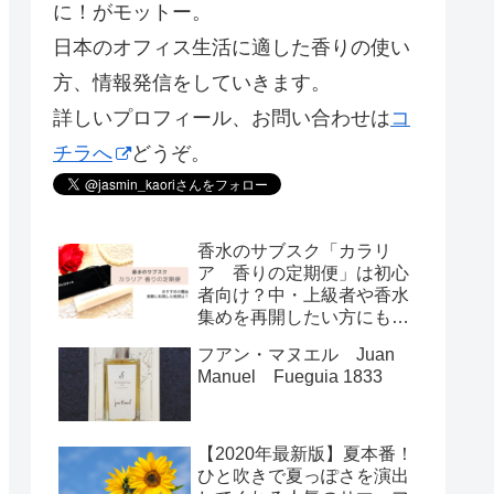
に！がモットー。
日本のオフィス生活に適した香りの使い
方、情報発信をしていきます。
詳しいプロフィール、お問い合わせは
コ
チラへ
どうぞ。
香水のサブスク「カラリ
ア 香りの定期便」は初心
者向け？中・上級者や香水
集めを再開したい方にもお
すすめの理由
フアン・マヌエル Juan
Manuel Fueguia 1833
【2020年最新版】夏本番！
ひと吹きで夏っぽさを演出