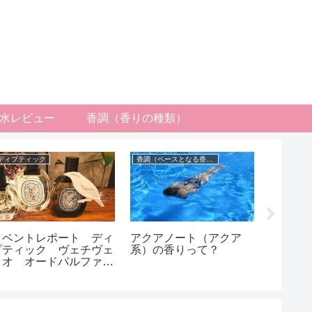
水レビュー
香調（香りの種類）
ディプティック
香調（ベースとなる香りの種類）
イベントレポート ディ
アクアノート（アクア
お気に
プティック ヴェチヴェ
系）の香りって？
ちさせ
リオ オードパルファ
 VETYVERIO