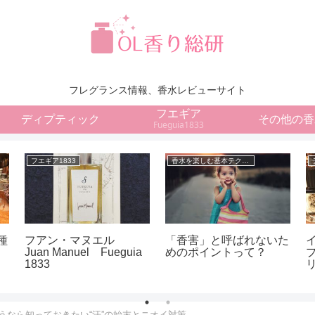
フレグランス情報、香水レビューサイト
フエギア
ディプティック
その他の香
Fueguia1833
フエギア1833
香水を楽しむ基本テクニック
種
フアン・マヌエル
「香害」と呼ばれないた
Juan Manuel Fueguia
めのポイントって？
1833
ム
うなら知っておきたい“汗”の始末とニオイ対策