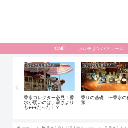
HOME
ラルチザンパフューム
香水を楽しむ基本テクニック
香水を楽しむ基本テクニック
りのオス
香水コレクター必見！香
香りの基礎 〜香水の
水が弱いのは、暑さより
類
も●●●だった！？
ホーム
香水を楽しむ基本テクニック
香水をまと