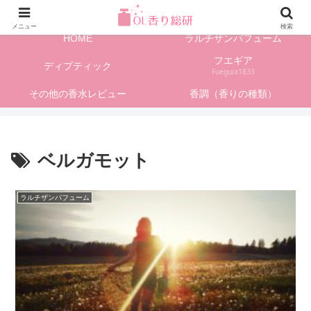
フレグランス情報、香水レビューサイト
メニュー
検索
HOME
ラルチザンパフューム
フエギア
ディプティック
Fueguia1833
その他の香水レビュー
香調（香りの種類）
ベルガモット
ラルチザンパフューム