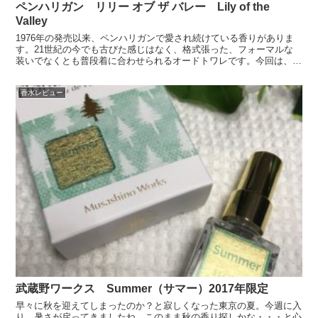
ペンハリガン リリー オブ ザ バレー Lily of the
Valley
1976年の発売以来、ペンハリガンで愛され続けている香りがありま
す。21世紀の今でも古びた感じはなく、格式張った、フォーマルな
装いでなくとも普段着に合わせられるオードトワレです。今回は、ペ
ンハリガンのペンハリガン リリー オブ ザ バレーを...
香水レビュー
武蔵野ワークス Summer（サマー）2017年限定
早々に秋を迎えてしまったのか？と寂しくなった東京の夏。今週に入
り、暑さが戻ってきましたね。このまま秋の香り探しかな・・・と心