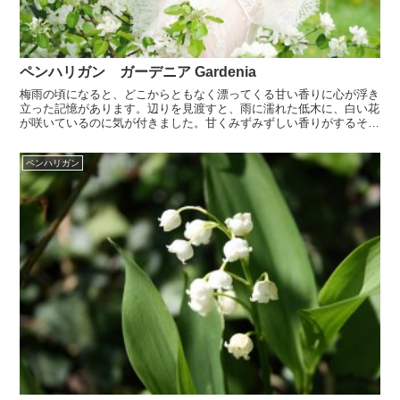
ペンハリガン ガーデニア Gardenia
梅雨の頃になると、どこからともなく漂ってくる甘い香りに心が浮き
立った記憶があります。辺りを見渡すと、雨に濡れた低木に、白い花
が咲いているのに気が付きました。甘くみずみずしい香りがするその
お花は、クチナシです。その香りの良さは、もちろん香水の...
ペンハリガン