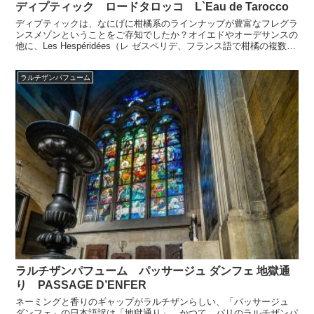
ディプティック ロードタロッコ L`Eau de Tarocco
ディプティックは、なにげに柑橘系のラインナップが豊富なフレグラ
ンスメゾンということをご存知でしたか？オイエドやオーデサンスの
他に、Les Hespéridées（レ ゼスペリデ、フランス語で柑橘の複数
形）シリーズと呼ばれる、柑橘系のオードト...
ラルチザンパフューム
ラルチザンパフューム パッサージュ ダンフェ 地獄通
り PASSAGE D’ENFER
ネーミングと香りのギャップがラルチザンらしい、「パッサージュ
ダンフェ」の日本語訳は「地獄通り」。かつて、パリのラルチザンパ