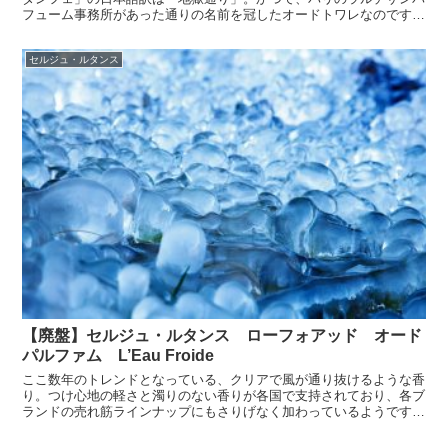
フューム事務所があった通りの名前を冠したオードトワレなのです。
「地獄通り」の香りがそのまま地獄のように激しかったら、...
セルジュ・ルタンス
【廃盤】セルジュ・ルタンス ローフォアッド オード
パルファム L’Eau Froide
ここ数年のトレンドとなっている、クリアで風が通り抜けるような香
り。つけ心地の軽さと濁りのない香りが各国で支持されており、各ブ
ランドの売れ筋ラインナップにもさりげなく加わっているようです。
今回は、セルジュ・ルタンスのローシリーズから、ロー フ...