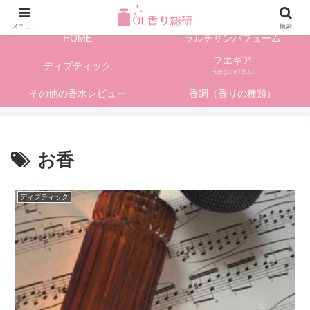
フレグランス情報、香水レビューサイト
メニュー
検索
HOME
ラルチザンパフューム
フエギア
ディプティック
Fueguia1833
その他の香水レビュー
香調（香りの種類）
お香
ディプティック