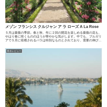
メゾン フランシス クルジャン ア ラ ローズ A La Rose
５月は薔薇の季節。春と秋、年に２回の開花を楽しめる薔薇の花も、
やはり春に咲くもののほうが華やかな気がします。中でも、ブルガリ
アで５月に収穫されるバラは特別なものとされており、需要の伸びを
背景に、年々希少価値が高まっているのだとか。今日はそん...
香水レビュー