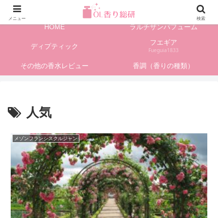
フレグランス情報、香水レビューサイト
メニュー
検索
HOME
ラルチザンパフューム
フエギア
ディプティック
Fueguia1833
その他の香水レビュー
香調（香りの種類）
人気
メゾンフランシスクルジャン