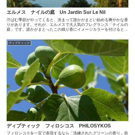
エルメス ナイルの庭 Un Jardin Sur Le Nil
汗ばむ季節がやってくると、決まって誰かがまとい始める爽やかな香
りがあります。それが、エルメスで大人気のフレグランス「ナイルの
庭」です。誰かがまとったこの残り香にイメージカラーを付けるとし
たら、私は青緑色だと思うのです。シトラス系のような、青...
ディプティック
ディプティック フィロシコス PHILOSYKOS
フィロシコスを一言で表現するなら「洗練されたグリーンの香り」前