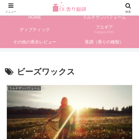
フレグランス情報、香水レビューサイト
メニュー
検索
HOME
ラルチザンパフューム
フエギア
ディプティック
Fueguia1833
その他の香水レビュー
香調（香りの種類）
ビーズワックス
ラルチザンパフューム