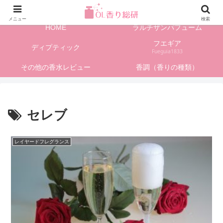
フレグランス情報、香水レビューサイト
メニュー
検索
HOME
ラルチザンパフューム
フエギア
ディプティック
Fueguia1833
その他の香水レビュー
香調（香りの種類）
セレブ
レイヤードフレグランス