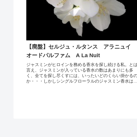
【廃盤】セルジュ・ルタンス アラニュイ
オードパルファム A La Nuit
ジャスミンがヒロインを務める香水を探し続ける私。と
言え、ジャスミンが入っている香水の数はあまりにも多
く、全てを探し尽くすには、いったいどのくらい掛かる
か・・・しかしシングルフローラルのジャスミン香水は
思いの外、数が少ないんですよね・・...