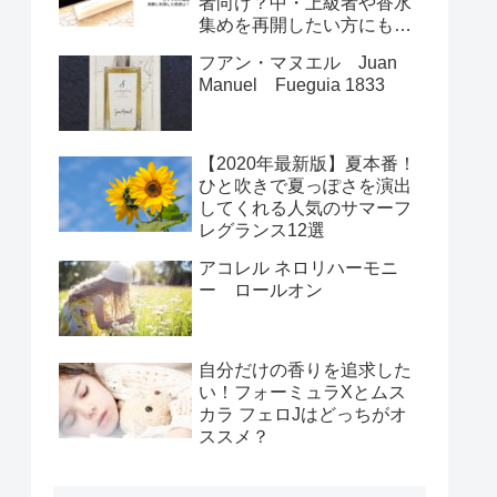
者向け？中・上級者や香水
集めを再開したい方にもお
すすめの理由
フアン・マヌエル Juan
Manuel Fueguia 1833
【2020年最新版】夏本番！
ひと吹きで夏っぽさを演出
してくれる人気のサマーフ
レグランス12選
アコレル ネロリハーモニ
ー ロールオン
自分だけの香りを追求した
い！フォーミュラXとムス
カラ フェロJはどっちがオ
ススメ？