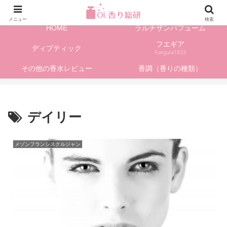
フレグランス情報、香水レビューサイト
メニュー
検索
HOME
ラルチザンパフューム
フエギア
ディプティック
Fueguia1833
その他の香水レビュー
香調（香りの種類）
デイリー
メゾンフランシスクルジャン