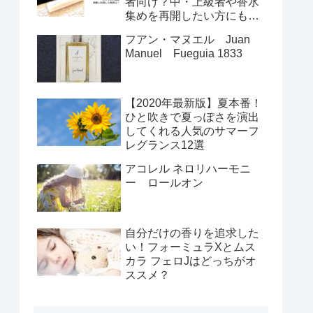
者向け？中・上級者や香水
集めを再開したい方にもお
すすめの理由
フアン・マヌエル Juan
Manuel Fueguia 1833
【2020年最新版】夏本番！
ひと吹きで夏っぽさを演出
してくれる人気のサマーフ
レグランス12選
アコレル ネロリハーモニ
ー ロールオン
自分だけの香りを追求した
い！フォーミュラXとムス
カラ フェロJはどっちがオ
ススメ？