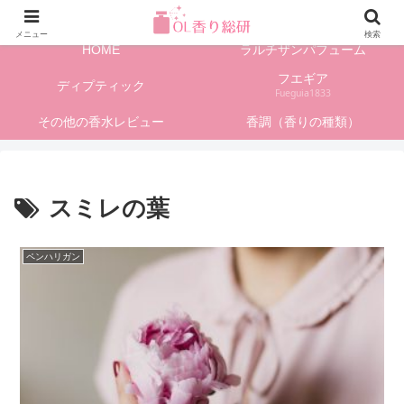
フレグランス情報、香水レビューサイト
メニュー
検索
HOME
ラルチザンパフューム
フエギア
ディプティック
Fueguia1833
その他の香水レビュー
香調（香りの種類）
スミレの葉
ペンハリガン